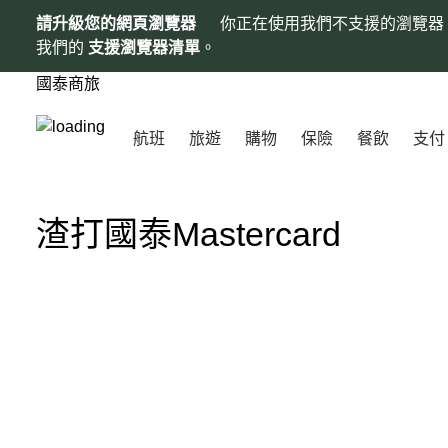
請升級您的網頁瀏覽器
你正在使用我們不支援的瀏覽器
我們的
支援瀏覽器清單
。
國泰商旅
航班
旅遊
購物
保險
餐飲
支付
渣打國泰Mastercard
00.00
/
01.00