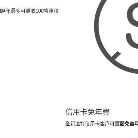
個曆年最多可賺取100會籍積
信用卡免年費
全新渣打信用卡客戶可獲
豁免首年H