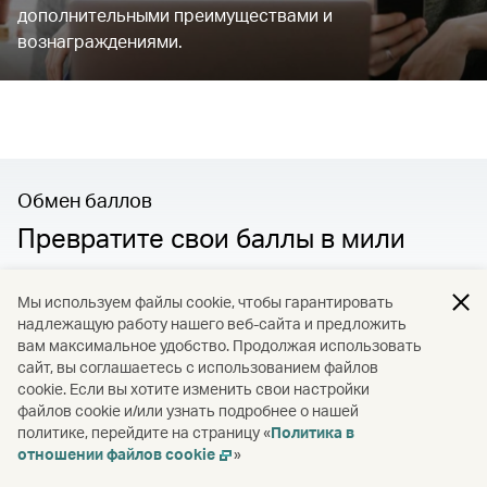
дополнительными преимуществами и
вознаграждениями.
Обмен баллов
Превратите свои баллы в мили
Превратите баллы на своей кредитной карте в мили
Мы используем файлы cookie, чтобы гарантировать
и откройте для себя мир вознаграждений и
надлежащую работу нашего веб-сайта и предложить
развлечений — от передовых технологий до
вам максимальное удобство. Продолжая использовать
роскошных каникул, от великолепных блюд до отдыха
сайт, вы соглашаетесь с использованием файлов
вашей мечты.
cookie. Если вы хотите изменить свои настройки
файлов cookie и/или узнать подробнее о нашей
политике, перейдите на страницу «
Политика в
0
отношении файлов cookie
»