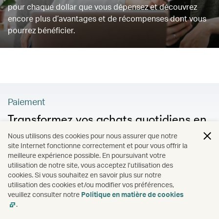
pour chaque dollar que vous dépensez et découvrez
encore plus d’avantages et de récompenses dont vous
pourrez bénéficier.
Paiement
Transformez vos achats quotidiens en
aventures internationales
Nous utilisons des cookies pour nous assurer que notre
site Internet fonctionne correctement et pour vous offrir la
Découvrez la carte Mastercard Cathay World Eliteᴹᴰ,
meilleure expérience possible. En poursuivant votre
utilisation de notre site, vous acceptez l’utilisation des
fournie par Neo. Profitez de l’enregistrement prioritaire
cookies. Si vous souhaitez en savoir plus sur notre
en ligne, de l’accès à plus de 1300 salons d’aéroport
utilisation des cookies et/ou modifier vos préférences,
7
partout à travers le monde
et accumulez encore plus
veuillez consulter notre
Politique en matière de cookies
d’Asia Miles lorsque vous voyagez avec nous.
.