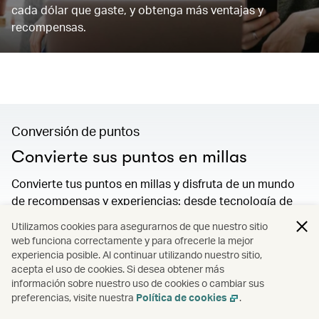
cada dólar que gaste, y obtenga más ventajas y
recompensas.
Conversión de puntos
Convierte sus puntos en millas
Convierte tus puntos en millas y disfruta de un mundo
de recompensas y experiencias: desde tecnología de
vanguardia hasta lujosas estancias vacacionales,
Utilizamos cookies para asegurarnos de que nuestro sitio
magníficos menús o una escapada de ensueño.
web funciona correctamente y para ofrecerle la mejor
experiencia posible. Al continuar utilizando nuestro sitio,
0
acepta el uso de cookies. Si desea obtener más
información sobre nuestro uso de cookies o cambiar sus
preferencias, visite nuestra
Política de cookies
.